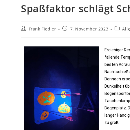
Spaßfaktor schlägt Sc
Frank Fiedler
7. November 2023
All
Ergiebiger Re
fallende Temp
besten Vorau
Nachtschieße
Dennoch ersc
Dunkelheit ü
Bogensportbe
Taschenlamp
Bogenplatz. D
langer Hand g
zu groß.