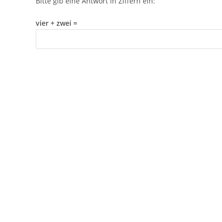
Bitte gib eine Antwort in Ziffern ein:
vier + zwei =