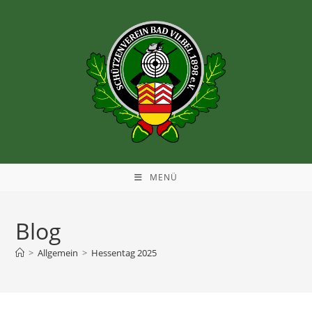
MENÜ
Blog
>
Allgemein
>
Hessentag 2025