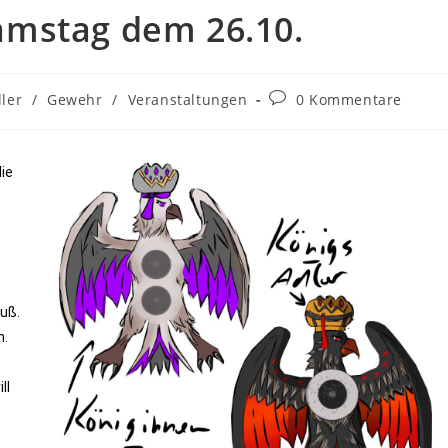
amstag dem 26.10.
ller
/
Gewehr
/
Veranstaltungen
0 Kommentare
ie
uß.
h.
ll