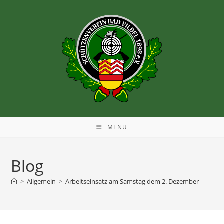
MENÜ
Blog
>
Allgemein
>
Arbeitseinsatz am Samstag dem 2. Dezember